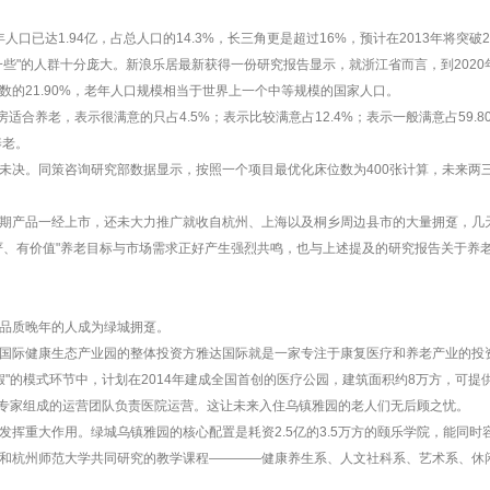
人口已达1.94亿，占总人口的14.3%，长三角更是超过16%，预计在2013年将突破
些"的人群十分庞大。新浪乐居最新获得一份研究报告显示，就浙江省而言，到2020年6
人口总数的21.90%，老年人口规模相当于世界上一个中等规模的国家人口。
适合养老，表示很满意的只占4.5%；表示比较满意占12.4%；表示一般满意占59.8
养老。
未决。同策咨询研究部数据显示，按照一个项目最优化床位数为400张计算，未来两三
期产品一经上市，还未大力推广就收自杭州、上海以及桐乡周边县市的大量拥趸，几
严、有价值"养老目标与市场需求正好产生强烈共鸣，也与上述提及的研究报告关于养老
品质晚年的人成为绿城拥趸。
国际健康生态产业园的整体投资方雅达国际就是一家专注于康复医疗和养老产业的投
假"的模式环节中，计划在2014年建成全国首创的医疗公园，建筑面积约8万方，可提
德国医疗专家组成的运营团队负责医院运营。这让未来入住乌镇雅园的老人们无后顾之忧。
挥重大作用。绿城乌镇雅园的核心配置是耗资2.5亿的3.5万方的颐乐学院，能同时容
和杭州师范大学共同研究的教学课程————健康养生系、人文社科系、艺术系、休