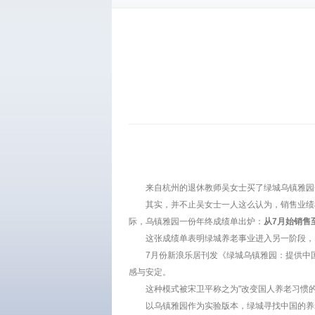
来自杭州的退休教师吴女士买了绿城乌镇雅园
其实，并不止吴女士一人这么认为，销售业绩
际，乌镇雅园一份年终成绩单出炉：
从7月始销售
这张成绩单表明绿城养老事业进入另一阶段，
7月份新浪乐居刊发《绿城乌镇雅园：提供中
感与安定。
这种模式被宋卫平称之为"改变国人养老习惯
以乌镇雅园作为实验版本，绿城寻找中国的养