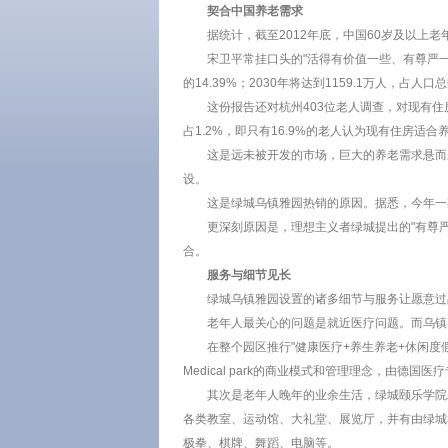
契合中国养老需求
据统计，截至2012年底，中国60岁及以上老年
宋卫平常挂口头的"活得有价值一些、有尊严一
的14.39%；2030年将达到1159.1万人，占
这份报告还对杭州403位老人调查，对现有住房
占1.2%，即只有16.9%的老人认为现有住房适合
这是远未被开发的市场，巨大的养老需求悬而
设。
这是绿城乌镇雅园热销的原因。据悉，今年一
更深刻原因是，理想主义者绿城提出的"有尊
合。
服务与细节见长
绿城乌镇雅园设置的诸多细节与服务让愿意过
老年人最关心的问题是就近医疗问题。而乌镇
在整个园区推行"健康医疗+养生养老+休闲度
Medical park的商业模式和管理理念，由
其次是老年人晚年的业余生活，绿城颐乐学院发
各类教室、运动馆、大礼堂、展览厅，并有由绿城
极拳、棋牌、舞蹈、电脑等。