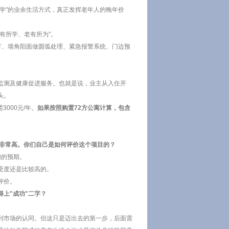
学"的业余生活方式，真正发挥老年人的晚年价
有所学、老有所为"。
灯、墙角阳面做圆弧处理、紧急报警系统、门边预
监测及健康促进服务。也就是说，业主从入住开
头。
000元/年。
如果按照购置72方公寓计算，包含
度非常高。你们自己是如何评价这个项目的？
们的预期。
受度还是比较高的。
评价。
上"成功"二字？
到市场的认同。但这只是迈出去的第一步，后面需