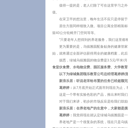
值得一提的是，老人们除了可在这里学习之外
值。
在宋卫平的想法里，晚年生活不应只是停留于
居住方面同样细致入微。项目公寓全部精装标
留40公分轮椅开门空间等等。
"只要老年人想得到的养老服务，我们这里都
更为重要的是，乌镇雅园配备贴身的健康管家
始，就将通过全面评估获得周全的健康档案，此后
据悉，绿城乌镇雅园的物业费是3.5元/平米
食堂伙食费、水电物业费、园区服务费、大学教育
以下为绿城集团颐乐教育公司总经理葛婷婷(部
新浪乐居：听说老宋给布置的任务已经超额完成
葛婷婷：
从7月底开始正式面市到现在为止，
这是一个带有实验色彩的产品，推出来时我们
对于我们来讲，初步的市场反应是给我们鼓励
新浪乐居：在养老地产的生意中，大家都是摸
葛婷婷：
我觉得现在就认定绿城乌镇雅园是一
养老地产是一个很复杂的系统，现在只是乌镇