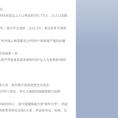
2亿。
5岁及以上人口将达到791.7万人，占人口总数
0%；表示不太满意，占22.1%；表示非常不满意，
年市场上将需要至少4500个养老地产项目的建
天内销售一空。
房产开发体系基本原则中的"以人为本原则"相符
资公司，其中医疗资源优势尤为见长。
供350个床位，并引入德国高端康复医疗品牌
纳3000人，是中国规模最大的"老年大学"。内设
闲体育系和生活系5大系，并设有书法、绘画、太