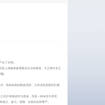
产生了共鸣。
杭州及上海媒体参观颐乐生活体验馆。又正值年末之
左右。
模式：既有机构的配套优势，又有传统居家的归属
人们也不再视老年为畏途，而是一种休息与享受。
享有独立、参与、照顾、自我充实和尊严。