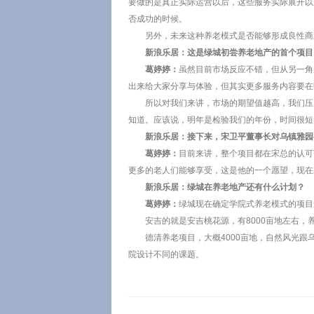
要做的是真正实际运营以后，这些服务实际展开以
否成功的时候。
另外，未来这种养老模式是否能够形成良性商
新浪乐居：这是绿城初尝养老地产的首个项目
葛婷婷：
虽然目前市场反应不错，但从另一角
出来给大家分享与体验，但其实更多服务内容要在
所以对我们来讲，市场的期望值越高，我们压
知道。应该说，明年是检验我们的年份，时间很短
新浪乐居：接下来，宋卫平董事长对乌镇雅园
葛婷婷：
目前来讲，整个项目都在宋总的认可
更多的老人们能够享受，这是他的一个愿望，现在
新浪乐居：绿城在养老地产还有什么计划？
葛婷婷：
绿城现在确定学院式养老模式的项目
安吉的就是安吉桃花源，有8000亩地左右
德清养老项目，大概4000亩地，自然风光
院设计不同的课题。