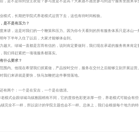
后，是不是得到业主欢迎？参与度是不是高？大家愿不愿意参与到这个服务里面来享
业模式，长期把学院式养老模式运营下去，这也有待时间检验。
，是不是有压力？
度来讲，这是对我们的一个鞭策和压力。因为你今天看到的所有服务体系只是冰山一
明年下半年入住了以后，大家才能够体会到。
力越大。绿城一直都是言而有信的，说到肯定要做到，我们现在承诺的服务将来肯定
，我们得赶紧把一项项服务都落实。
有什么要求？
范围内。他现在希望我们抓紧做，产品按时交付，服务在交付之后能够立刻开展运营
对我们来讲就是要快，快马加鞭把这件事情落地。
还有两个：一个是在安吉，一个是在德清。
，养老模式会跟绿城乌镇雅园稍有不同，它的度假色彩更浓厚一些，养老模式可能会有些
跟乌镇完全不一样，所以设计的学院主题也会不一样。总体上，我们会根据每个地方的