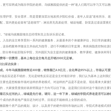
，更可应聘成为颐乐学院的老师。乌镇雅园提供的是一种"老人们既可以学习又可以教
生理护理、安全需求，而是需要深层次地发挥夕阳红价值，老年人应该"老有所乐、老
配，室内更处处留有"适老细节"：淋浴房无高差处理、铺设地暖、卧室及过道设置夜
有。"绿城乌镇雅园项目总经理朱浩义告诉乐居记者。
。入住的业主将享受到一系列的健康服务，从最基本的个体健康评估，到日常的健康
，这份档案将伴随业主并由此为指导，进行不间断的日常监测，将疾病隐患控制在源
/月，部分将补贴至颐乐学院，另外园区为业主提供的健康服务、教学课程、健身休闲等需3
费等一切费用，基本上每位业主每月总开销2000元足够。
分)采访实录：
。今年乌镇雅园销售近400套，销售额已4.9亿元，去化率达95%以上，市场认可
市场反应还是不错的，无论是销售反应还是业主对项目评价，我们认为基本上达到我
主要也是想检验市场对这样的养老模式、对这样的产品是不是欢迎。现在看来大家接
的，大家接受度很好就表明我这个方向可以往下做。这是我们目前对这个项目的主要
着石头过河的人，绿城是先行者。请问，这一年下来，绿城的学院式养老是否可以称得
个成功的养老地产项目还为时过早。目前还不能称得上全部的成功。
雅园整个房产品的规划、设计，以及房子的硬件得到市场的认同，学院式养老模式得