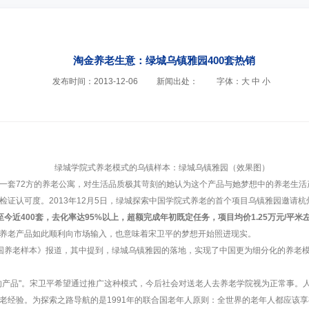
淘金养老生意：绿城乌镇雅园400套热销
发布时间：2013-12-06
新闻出处：
字体：
大
中
小
绿城学院式养老模式的乌镇样本：绿城乌镇雅园（效果图）
一套72方的养老公寓，对生活品质极其苛刻的她认为这个产品与她梦想中的养老生活
检证认可度。2013年12月5日，绿城探索中国学院式养老的首个项目乌镇雅园邀请
至今近400套，去化率达95%以上，超额完成年初既定任务，项目均价1.25万元/平米
养老产品如此顺利向市场输入，也意味着宋卫平的梦想开始照进现实。
国养老样本》报道，其中提到，绿城乌镇雅园的落地，实现了中国更为细分化的养老
的产品"。宋卫平希望通过推广这种模式，今后社会对送老人去养老学院视为正常事。
老经验。为探索之路导航的是1991年的联合国老年人原则：全世界的老年人都应该