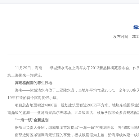
绿
发布时间：2013-
11月29日，海南——绿城清水湾在上海举办了2013新品棕榈苑发布会
给上海带来一阵暖流。
高规格配套的养生胜地
海南——绿城清水湾位于三亚陵水县，当地年平均气温25.5℃，全年300多天
19年打造的首个滨海度假小镇。
项目总占地面积达4800亩，规划建筑面积近200万平方米。地块东接国际
南鼎级的鉴湖——蓝湾海景高尔夫球场、五星级酒店、颐乐学院等众多高规格配
"一海一镇"全新规划
据项目负责人介绍，绿城集团首次提出“一海一镇“的规划理念，将4800亩
南部近海区域强调海景资源的享受，板块以度假为主题，沿海岸线构建一线