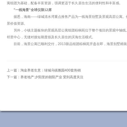
寓组团为基础，配备丰富资源，强调更适于长久居住生活的便利性和丰富感。
"一线海景"全球仅限12席
据悉，海南——绿城清水湾重点推售产品为一线海景别墅及景观高层公寓。作
景价值资源。
另外，小镇主题板块的景观高层公寓组团棕榈苑位于整个项目的景观中轴线
邻里中心，无缝对接短期度假及长久居住的滨海生活模式。
目前，海景公寓已顺利交付，2013新品组团棕榈苑开盘在即，海景别墅精
上一篇：
淘金养老生意：绿城乌镇雅园400套热销
下一篇：
养老地产:夕阳里的朝阳产业 受到高度关注