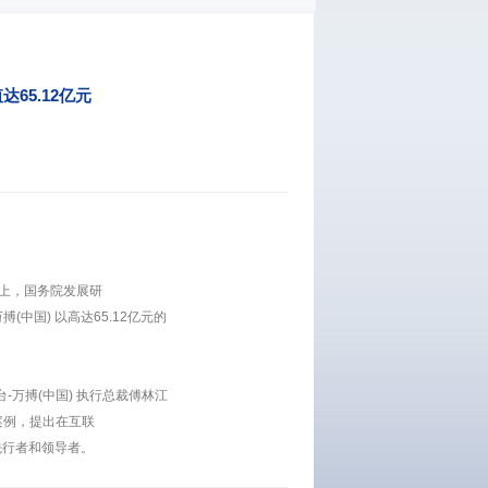
65.12亿元
会上，国务院发展研
国) 以高达65.12亿元的
万搏(中国) 执行总裁傅林江
案例，提出在互联
先行者和领导者。