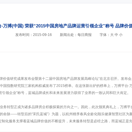
-万搏(中国) 荣获“2015中国房地产品牌运营引领企业”称号 品牌价值达
发布时间：2015-09-16
新闻出处：每日商报
字体：
大
中
小
房地产品牌价值研究成果发布会暨第十二届中国房地产品牌发展高峰论坛”在北京召开。发布
指数研究院三家机构权威发布了2015榜单。在这张新出炉的榜单上，万搏平台-万搏(中
运营引领企业”称号，蓝城品牌成长和未来发展潜力获得了业界的一致认同和巨大肯定。
业务转型正成为诸多品牌房企积极探索的方向之一。因此，此次颁奖典礼上，万搏平台-
的命脉——转型后的“宋氏蓝城”》为题，以杭州桃李春风全龄化颐乐健康智慧社区为
定制化服务支撑着蓝城品牌价值的不断提升，未来服务转型是必经之路，而蓝城正是