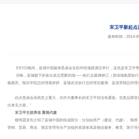
宋卫平新起点
发布时间：2014-09
9月5日晚间，蓝城中国媒体恳谈会在杭州玫瑰园酒店举行，这也是宋卫平
当晚，蓝城旗下的各位老总悉数到场——执行总裁傅林江（原绿城集团执行
杨惠庆、颐乐学院总经理葛婷婷、蓝城农业执行总经理谷建潮、蓝道营销总经理
此次恳谈会虽然意义重大，但作为董事长的宋卫平却没有露面。负责品牌宣传
出来见大家。”
宋卫平主抓养老 重视代建
楼明霞首先介绍了蓝城中国的组成部分：分别由房产（建设、代建）、颐养
营销、贸易、商业、酒店管理等全产业链的资源体系及物业服务、教育、医疗等