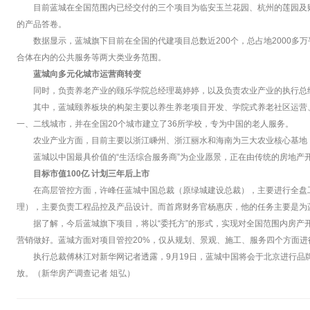
目前蓝城在全国范围内已经交付的三个项目为临安玉兰花园、杭州的莲园及
的产品答卷。
数据显示，蓝城旗下目前在全国的代建项目总数近200个，总占地2000多
合体在内的公共服务等两大类业务范围。
蓝城向多元化城市运营商转变
同时，负责养老产业的颐乐学院总经理葛婷婷，以及负责农业产业的执行总
其中，蓝城颐养板块的构架主要以养生养老项目开发、学院式养老社区运营
一、二线城市，并在全国20个城市建立了36所学校，专为中国的老人服务。
农业产业方面，目前主要以浙江嵊州、浙江丽水和海南为三大农业核心基地；
蓝城以中国最具价值的“生活综合服务商”为企业愿景，正在由传统的房地产
目标市值100亿 计划三年后上市
在高层管控方面，许峰任蓝城中国总裁（原绿城建设总裁），主要进行全盘
理），主要负责工程品控及产品设计。而首席财务官杨惠庆，他的任务主要是为
据了解，今后蓝城旗下项目，将以“委托方”的形式，实现对全国范围内房产
营销做好。蓝城方面对项目管控20%，仅从规划、景观、施工、服务四个方面
执行总裁傅林江对新华网记者透露，9月19日，蓝城中国将会于北京进行
放。（新华房产调查记者 俎弘）