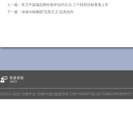
上一篇：
宋卫平蓝城品牌价值评估55亿元 三个转型目标香港上市
下一篇：
绿城乌镇雅园“完美主义”品质杰作
©2014-2024 万搏平台-万搏(中国) 版权所有 COPYRIGHT BLUETOWN PROPERTY CO