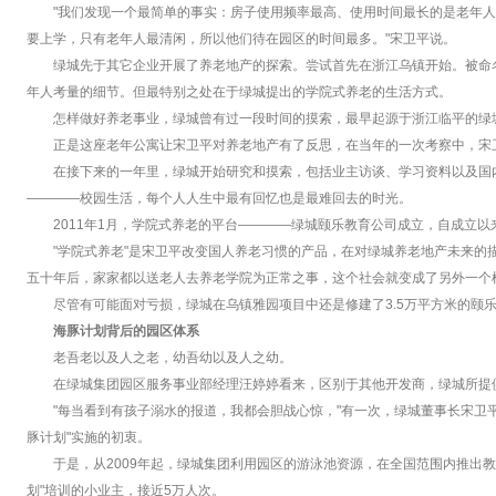
"我们发现一个最简单的事实：房子使用频率最高、使用时间最长的是老年
要上学，只有老年人最清闲，所以他们待在园区的时间最多。"宋卫平说。
绿城先于其它企业开展了养老地产的探索。尝试首先在浙江乌镇开始。被命
年人考量的细节。但最特别之处在于绿城提出的学院式养老的生活方式。
怎样做好养老事业，绿城曾有过一段时间的摸索，最早起源于浙江临平的绿城
正是这座老年公寓让宋卫平对养老地产有了反思，在当年的一次考察中，宋
在接下来的一年里，绿城开始研究和摸索，包括业主访谈、学习资料以及国
————校园生活，每个人人生中最有回忆也是最难回去的时光。
2011年1月，学院式养老的平台————绿城颐乐教育公司成立，自成立
"学院式养老"是宋卫平改变国人养老习惯的产品，在对绿城养老地产未来的
五十年后，家家都以送老人去养老学院为正常之事，这个社会就变成了另外一个
尽管有可能面对亏损，绿城在乌镇雅园项目中还是修建了3.5万平方米的颐
海豚计划背后的园区体系
老吾老以及人之老，幼吾幼以及人之幼。
在绿城集团园区服务事业部经理汪婷婷看来，区别于其他开发商，绿城所提
"每当看到有孩子溺水的报道，我都会胆战心惊，"有一次，绿城董事长宋卫
豚计划"实施的初衷。
于是，从2009年起，绿城集团利用园区的游泳池资源，在全国范围内推出教小
划"培训的小业主，接近5万人次。