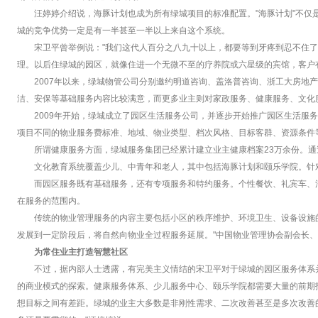
汪婷婷介绍说，海豚计划也成为所有绿城项目的标准配置。"海豚计划"不
城的竞争优势一定是有一半甚至一半以上来自这个系统。
宋卫平曾举例说："我们这代人百分之八九十以上，都要等到牙疼到忍不住
理。以后住绿城的园区，就像住进一个无微不至的疗养院或六星级的宾馆，客户
2007年以来，绿城物管公司分别邀约明道咨询、盖洛普咨询、浙工大房地
洁、安保等基础服务内容比较满意，而更多业主则对家政服务、健康服务、文化
2009年开始，绿城成立了园区生活服务公司，并逐步开始推广园区生活服
项目不同的物业服务费标准、地域、物业类型、档次风格、目标客群、资源条件
所谓健康服务方面，绿城服务集团已经累计建立业主健康档案23万余份。
文化教育系统覆盖少儿、中青年和老人，其中包括海豚计划和颐乐学院。针
而园区服务既有基础服务，还有专项服务和特约服务。个性餐饮、礼宾车、
在服务的范围内。
传统的物业管理服务的内容主要包括小区的秩序维护、环境卫生、设备设施
发展到一定阶段后，将自然向物业全过程服务延展。"中国物业管理协会副会长
为常住业主打造智慧社区
不过，据内部人士透露，有完美主义情结的宋卫平对于绿城的园区服务体系
的商业模式的探索。健康服务体系、少儿服务中心、颐乐学院都需要大量的前期
想目标之间有差距。绿城的业主大多数是非刚性需求、二次改善甚至是多次改善