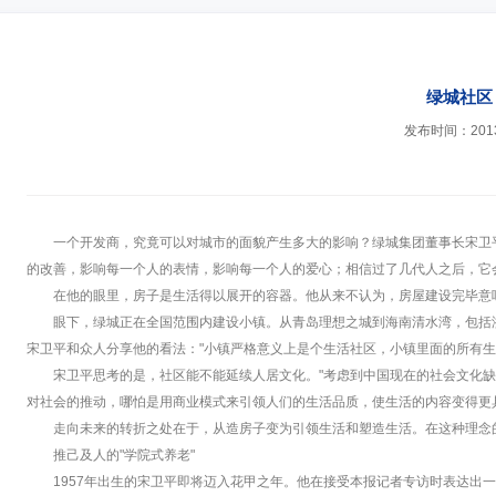
绿城社区
发布时间：2013-
一个开发商，究竟可以对城市的面貌产生多大的影响？绿城集团董事长宋卫
的改善，影响每一个人的表情，影响每一个人的爱心；相信过了几代人之后，它
在他的眼里，房子是生活得以展开的容器。他从来不认为，房屋建设完毕意
眼下，绿城正在全国范围内建设小镇。从青岛理想之城到海南清水湾，包括浙
宋卫平和众人分享他的看法："小镇严格意义上是个生活社区，小镇里面的所有生
宋卫平思考的是，社区能不能延续人居文化。"考虑到中国现在的社会文化
对社会的推动，哪怕是用商业模式来引领人们的生活品质，使生活的内容变得更
走向未来的转折之处在于，从造房子变为引领生活和塑造生活。在这种理念
推己及人的"学院式养老"
1957年出生的宋卫平即将迈入花甲之年。他在接受本报记者专访时表达出