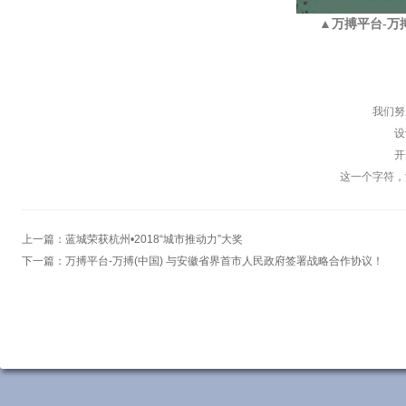
▲万搏平台-万搏
我们努
设
开
这一个字符，
上一篇：
蓝城荣获杭州•2018“城市推动力”大奖
下一篇：
万搏平台-万搏(中国) 与安徽省界首市人民政府签署战略合作协议！