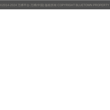
©2014-2024 万搏平台-万搏(中国) 版权所有 COPYRIGHT BLUETOWN PROPERTY CO