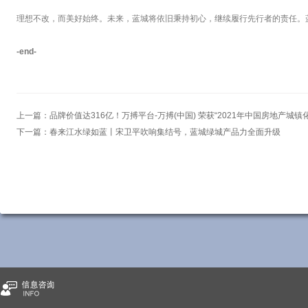
理想不改，而美好始终。未来，蓝城将依旧秉持初心，继续履行先行者的责任。蓝
-end-
上一篇：
品牌价值达316亿！万搏平台-万搏(中国) 荣获“2021年中国房地产城
下一篇：
春来江水绿如蓝丨宋卫平吹响集结号，蓝城绿城产品力全面升级