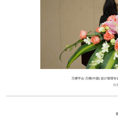
万搏平台-万搏(中国) 设计管
也
蓝