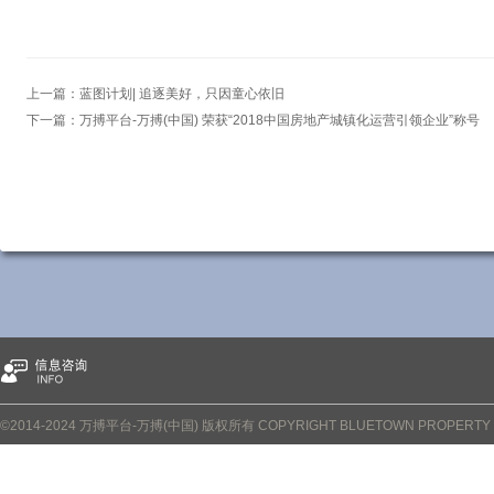
上一篇：
蓝图计划| 追逐美好，只因童心依旧
下一篇：
万搏平台-万搏(中国) 荣获“2018中国房地产城镇化运营引领企业”称号
©2014-2024 万搏平台-万搏(中国) 版权所有 COPYRIGHT BLUETOWN PROPERTY CO