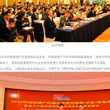
会议现场
016中国房地产百强优秀企业名单，中国房地产TOP10研究组联席组长、清华大学房
瑜女士、国务院发展研究中心企业研究所博士范保群先生为优秀企业颁奖予以表彰。
1/3席位，10家房企排名30名以内，万搏平台-万搏(中国) 荣获“2016中国轻资产运营