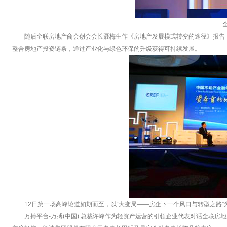
随后全联房地产商会创会会长聂梅生作《房地产发展模式转变的途径》报告
整合房地产投资链条，通过产业化与绿色环保的升级获得可持续发展。
12日第一场高峰论道如期而至，以“大变局——房企下一个风口与转型之路”
万搏平台-万搏(中国) 总裁许峰作为轻资产运营的引领企业代表对话全联