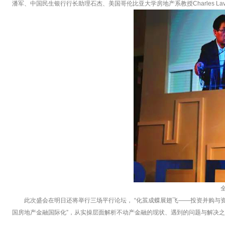
潘军、中国民生银行行长助理石杰、美国哥伦比亚大学房地产系教授Charles 
此次盛会在明日还将举行三场平行论坛， “化茧成蝶展翅飞——投资并购与资
国房地产金融国际化”，从实操层面解析不动产金融的现状、遇到的问题与解决