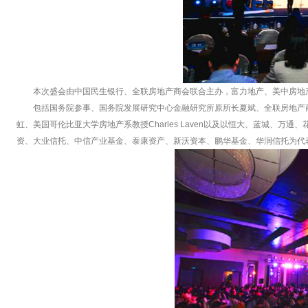
本次盛会由中国民生银行、全联房地产商会联合主办，富力地产、美中房地产
包括国务院参事、国务院发展研究中心金融研究所原所长夏斌、全联房地产
虹、美国哥伦比亚大学房地产系教授Charles Laven以及以恒大、蓝城、
资、大业信托、中信产业基金、泰康资产、新沃资本、鹏华基金、华润信托为代